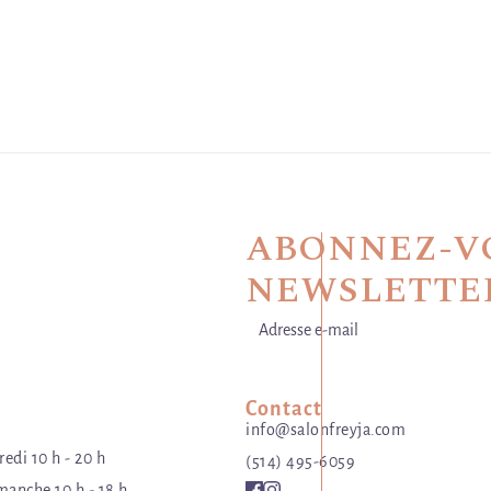
ABONNEZ-VO
NEWSLETTE
Adresse e-mail
Ce site est protégé par hCaptcha, 
Contact
info@salonfreyja.com
edi 10 h - 20 h
(514) 495-6059
anche 10 h - 18 h